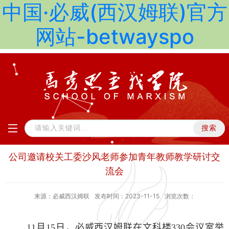
中国·必威(西汉姆联)官方
网站-betwayspo
公司邀请校关工委沙风老师参加青年教师教学研讨交
流会
来源：必威西汉姆联
发布时间：2023-11-15
浏览次数：
11
月
15
日，必威西汉姆联在文科楼
330
会议室举